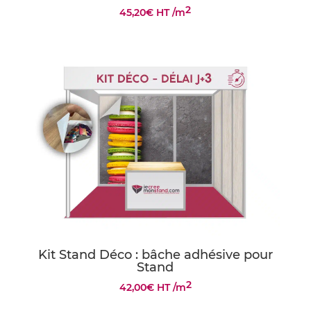
2
45,20
€
HT
/m
Kit Stand Déco : bâche adhésive pour
Stand
2
42,00
€
HT
/m