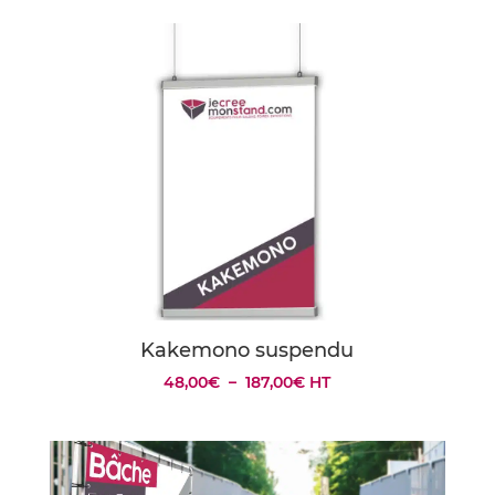
Kakemono suspendu
Plage
48,00
€
–
187,00
€
HT
de
prix :
48,00€
à