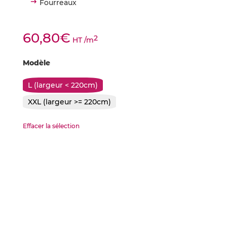
Fourreaux
60,80
€
2
HT
/m
Modèle
L (largeur < 220cm)
XXL (largeur >= 220cm)
Effacer la sélection