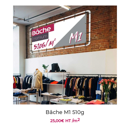
Bâche M1 510g
2
25,00
€
HT
/m