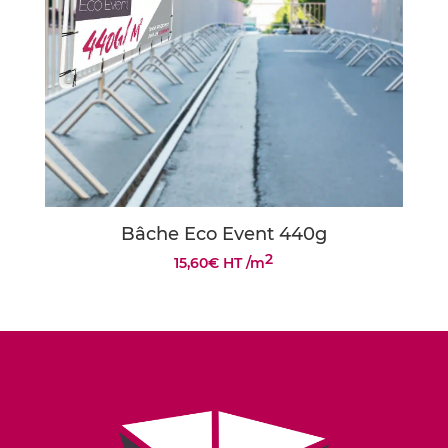
187,00€
Bâche Eco Event 440g
2
15,60
€
HT
/m