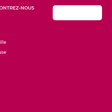
ONTREZ-NOUS
lle
use