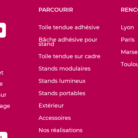
PARCOURIR
RENC
Toile tendue adhésive
Lyon
Bâche adhésive pour
Paris
stand
Marsei
Toile tendue sur cadre
Toulo
Stands modulaires
et
Stands lumineux
e
Stands portables
sur
Extérieur
lage
Accessoires
Nos réalisations
!