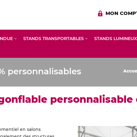
MON COMP
ENDUE
STANDS TRANSPORTABLES
STANDS LUMINEUX
% personnalisables
Accue
gonflable personnalisable
ementiel en salons
également des structures