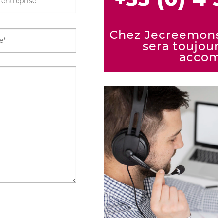
Chez Jecreemonst
sera toujou
accom