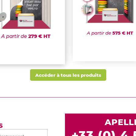
A partir de
575 € HT
A partir de
279 € HT
Accéder à tous les produits
APELL
S
+33 (0) 4