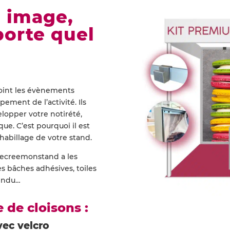
e image,
porte quel
oint les évènements
ement de l’activité. Ils
opper votre notirété,
ue. C’est pourquoi il est
’habillage de votre stand.
, Jecreemonstand a les
es bâches adhésives, toiles
pendu…
 de cloisons :
vec velcro