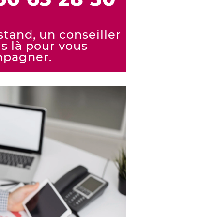
and, un conseiller
rs là pour vous
pagner.